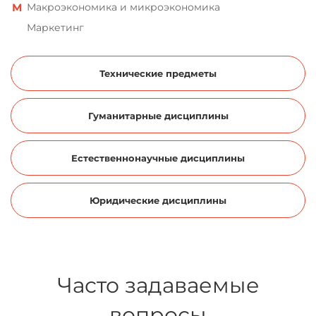
Макроэкономика и микроэкономика
Маркетинг
Международные стандарты
финансовой отчетности
Технические предметы
Международные экономические отношения
Менеджмент
Гуманитарные дисциплины
Методика преподавания
Мировая экономика
Естественнонаучные дисциплины
Налоги и налогообложение, налоговое право
Национальная экономика
Юридические дисциплины
Организация производства
Организация труда
Планирование и прогнозирование
Часто задаваемые
Предпринимательство
вопросы
Реклама