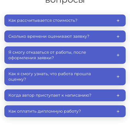
Рынок ценных бумаг
Статистика
+
Как рассчитывается стоимость?
Страховое дело
+
Сколько времени оценивают заявку?
Товароведенье и экспертиза товаров
Управление и экономика
Я смогу отказаться от работы, после
+
оформления заявки?
Финансовый менеджмент
Финансы
Как я смогу узнать, что работа прошла
+
оценку?
Ценообразование
Экономика
+
Когда автор приступает к написанию?
Экономика предприятия
Экономика торговли
+
Как оплатить дипломную работу?
Экономическая теория
Экономический анализ