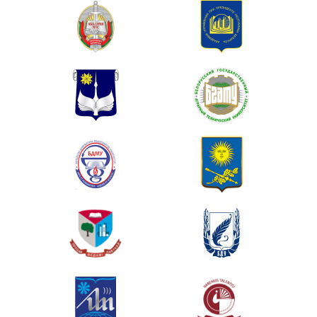
Управление качеством
Управление персоналом
Управление предприятияем
Управление проектами
Управление производством
Управление рисками
Управление и экономика
Управление цепями поставок
Управленческий учет
Учетная политика предприятия
Учет денежных средств
Учет и анализ банкротства
Учет кассовых операций
Учет материалов
Учет нематериальных активов