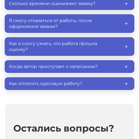
+
Сколько времени оценивают заявку?
Экономика
Экономика государственного сектора
Я смогу отказаться от работы, после
+
Экономика жилищно-коммунального хозяйства
оформления заявки?
Экономика здравоохранения
Как я смогу узнать, что работа прошла
Экономика интеллектуальной собственности
+
оценку?
Экономика инноваций
Экономика культуры и искусства
+
Когда автор приступает к написанию?
Экономика легкой промышленности
Экономика машиностроения
+
Как оплатить курсовую работу?
Экономика промышленности
Экономика связи и информатики
Экономика сельского хозяйства
Экономика спорта
Экономика транспорта
Остались вопросы?
Экономика химической промышленности