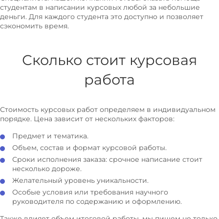
студентам в написании курсовых любой за небольшие
Моделирование бизнес-процессов
деньги. Для каждого студента это доступно и позволяет
Мотивация персонала
сэкономить время.
Налоги и налогообложение
Сколько стоит курсовая
Налоговая система
Национальная экономика
работа
Оборотные средства предприятия
Оплата труда
Стоимость курсовых работ определяем в индивидуальном
Оптовая торговля
порядке. Цена зависит от нескольких факторов:
Организация деятельности предприятия
Предмет и тематика.
Организационная структура
Объем, состав и формат курсовой работы.
Сроки исполнения заказа: срочное написание стоит
Организация и планирование производства
несколько дороже.
Организация труда
Желательный уровень уникальности.
Оценка имущества
Особые условия или требования научного
руководителя по содержанию и оформлению.
Оценка недвижимости
Оценочная деятельность
Также влияет объем итоговой работы, мы пишем не только