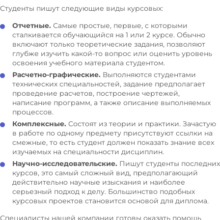
Лизинг
Студенты пишут следующие виды курсовых:
Логистика
Отчетные.
Самые простые, первые, с которыми
сталкивается обучающийся на 1 или 2 курсе. Обычно
Макроэкономика и микроэкономика
включают только теоретические задания, позволяют
Маркетинг
глубже изучить какой-то вопрос или оценить уровень
освоения учебного материала студентом.
Малый бизнес
Расчетно-графические.
Выполняются студентами
Международные рынки
технических специальностей, задание предполагает
Международные стандарты финансовой
проведение расчетов, построение чертежей,
отчетности
написание программ, а также описание выполняемых
процессов.
Международная торговля
Комплексные.
Состоят из теории и практики. Зачастую
Международные финансы
в работе по одному предмету присутствуют ссылки на
смежные, то есть студент должен показать знание всех
Международные экономические отношения
изучаемых на специальности дисциплин.
Менеджмент
Научно-исследовательские.
Пишут студенты последних
Методика преподавания
курсов, это самый сложный вид, предполагающий
действительно научные изыскания и наиболее
Методы управления
серьезный подход к делу. Большинство подобных
курсовых проектов становится основой для диплома.
Механизм государства
Мировая экономика
Специалисты нашей компании готовы оказать помощь