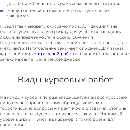
доработать бесплатно в рамках начального задания.
Инфляция
Наши расценки на выполнение доступны всем
Информационные системы в экономике
учащимся.
Исследование систем управления
Предлагаем заказать курсовую по любой дисциплине.
Можно купить курсовую работу для учебного заведения
Исследование конъюнктуры товарных рынков
любой направленности и формы обучения.
История экономических учений
Подготавливаем как весь курсовой проект полностью, так
и его часть. Изготовление занимает от 3 дней. Для заказа
Кадровая политика
курсовой или
контрольной работы
позвоните нам, оставьте
заявку на сайте или в мессенджерах.
Казначейская система исполнения бюджета
Криптовалюты и блокчейн в экономике
Виды курсовых работ
Коммерческая деятельность
Коммерческое дело
Коммуникации в организации
На каждом курсе и по разным дисциплинам все курсовые
пишутся по определенному образцу, включают
Конкурентоспособность предприятия
теоретические вопросы и практические задания. Степень
Конкуренция и антимонопольная политика
вовлеченности студента отличается, как и необходимый
уровень знаний, умений, навыков, а также время для
Консалтинг
написания.