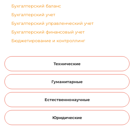
Бухгалтерский баланс
Бухгалтерский учет
Бухгалтерский управленческий учет
Бухгалтерский финансовый учет
Бюджетирование и контроллинг
Бюджетные системы
Валютно-кредитные отношения
Технические
Валютное регулирование и валютные рынки
Введение в бизнес
Гуманитарные
Внешнеэкономическая деятельность
Гостиничное дело
Естественнонаучные
Государственная власть
Государственное и муниципальное управление
Юридические
Государственное регулирование экономики
Государственные органы