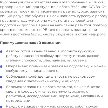
Курсовая работа – ответственный этап обучения и способ
Государственный долг
проверки знаний для студента любого ВУЗа или ССУЗа. От
оценок за проекты, написанные на разных курсах, зависит
общий результат обучения. Если написать курсовую работу
Делопроизводство и документоведение
правильно, вдумчиво, она может стать основой для
Денежное обращение
подготовки диплома. Цены на написание разнятся, поэтому
среднюю стоимость по РБ точно назвать нельзя, наши
Денежно-кредитная политика
услуги доступны большинству студентов и стоят недорого.
Деньги, кредит, банки
Преимущества нашей компании:
Жизненный цикл организации
Авторы готовы качественно выполнить курсовую
работу на заказ по любому предмету и теме, разной
Заработная плата
степени сложности, специализации, объема.
Землеустройство
Оперативно принимаем заявки на подготовку и можем
любую тему написать срочно.
Издержки производства
Соблюдаем конфиденциальность, не раскрываем
Инвентаризация
сведения о заказчиках никому и никогда.
Инвестиции и проекты
Беремся за задания любого формата, можем быстро
сделать хорошую и качественную курсовую с
Инновационная деятельность
расчетами, исследованиями, чертежами, наглядными
Инновационный менеджмент
материалами.
Каждую из заказанных у нас курсовых работ можем
Институциональная экономика